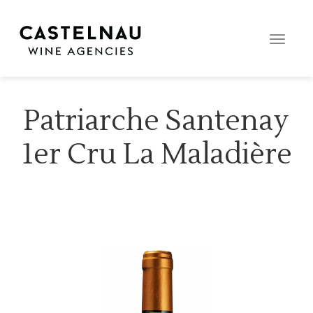
Toggle
naviga
Patriarche Santenay
1er Cru La Maladière